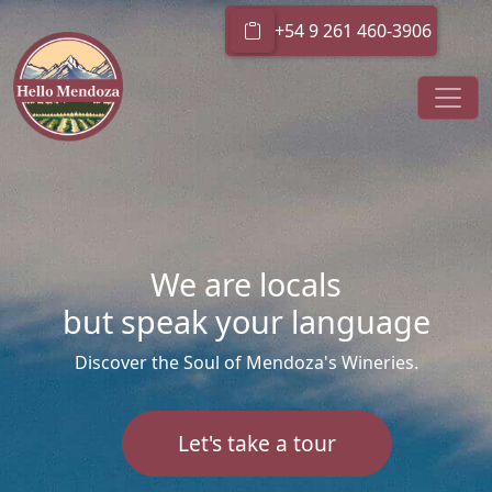
+54 9 261 460-3906
We are locals
but speak your language
Discover the Soul of Mendoza's Wineries.
Let's take a tour