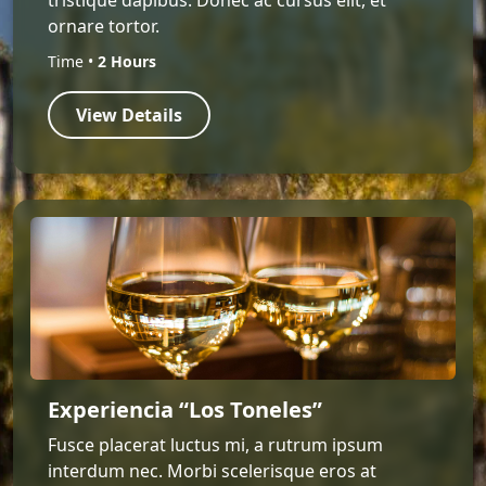
tristique dapibus. Donec ac cursus elit, et
ornare tortor.
Time •
2 Hours
View Details
Experiencia “Los Toneles”
Fusce placerat luctus mi, a rutrum ipsum
interdum nec. Morbi scelerisque eros at